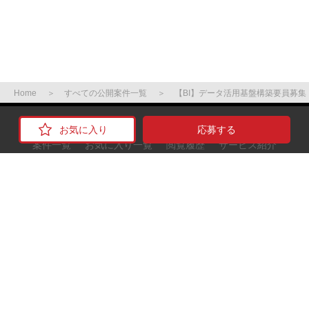
Home
すべての公開案件一覧
【BI】データ活用基盤構築要員募集
応募する
案件一覧
お気に入り一覧
閲覧履歴
サービス紹介
ご利用の流れ
お役立ち情報
よくある質問
サイトマップ
運営会社
お問い合わせ
利用規約
個人情報保護方針
©extreme