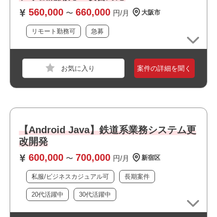
おすすめポイント
560,000
660,000
〜
円/月
大阪市
・複数路線が利用できアクセス良好です
リモート勤務可
急募
・周辺に飲食店や商業施設が多くランチにも便利です
・上流工程に携われます
職種
Androidエンジニア
・幅広い年齢層の方が活躍しています
・長期就業が見込める案件です
業界
サービス
案件の詳細を聞く
スキル
Kotlin
必須スキル
・Android,Kotlinでの開発経験3年以上
【Android Java】鉄道系業務システム更
・アジャイル開発の経験
改開発
600,000
700,000
〜
円/月
新宿区
おすすめポイント
私服/ビジネスカジュアル可
長期案件
20代活躍中
30代活躍中
職種
Androidエンジニア