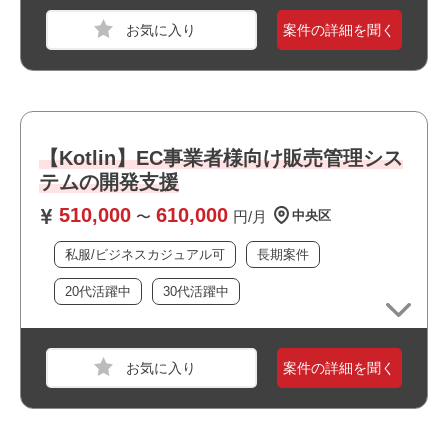
業界
金融
案件の詳細を聞く
スキル
Android Java,C#
必須スキル
・Android Javaでの開発経験（3年以上）
【Kotlin】EC事業者様向け販売管理シス
・Android Studio使った開発経験
・C#での開発経験
テムの開発支援
・詳細設計の経験
510,000
610,000
〜
円/月
中央区
私服/ビジネスカジュアル可
長期案件
おすすめポイント
20代活躍中
30代活躍中
・・1回面談で決まります
・・スキルアップにつながります
・・10月～参画可能です
案件の詳細を聞く