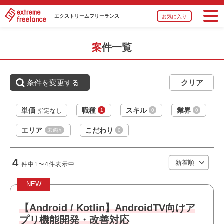
・Android JavaまたはKotlinでの開発経験2年以上
エクストリーム
フリーランス
お気に入り
・組み込みデバイス開発経験
・UnitTestの実施経験
案件一覧
おすすめポイント
・リモート勤務併用可能です
条件を変更する
・上流工程に携われます
・選考スピードの速い案件です
職種
Androidエンジニア
・幅広い年齢層の方が活躍しています
単価
職種
スキル
業界
1
0
0
指定なし
業界
運輸・交通・物流・倉庫
エリア
こだわり
未選択
0
スキル
Android Java
4
必須スキル
件中
1〜4
件表示中
・Android（組み込み系アプリ開発）の業務経験
NEW
・Java / Androidのアプリ開発経験（UIに強い必要がなく、
Android系組み込み系のアプリを開発する）
【Android / Kotlin】AndroidTV向けア
プリ機能開発・改善対応