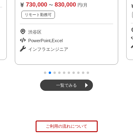
730,000
830,000
740,000
〜
円/月
リモート勤務可
リモート勤務
新規開発
私服/ビジネスカジュアル可
渋谷区
渋谷区
リーダー経験を活かす
TypeScript
PowerPoint,Excel
システム
インフラエンジニア
一覧でみる
ご利用の流れについて