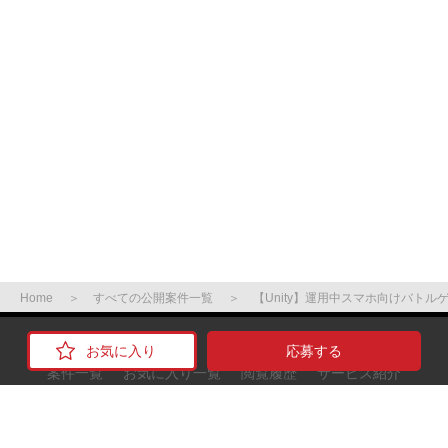
Home
すべての公開案件一覧
【Unity】運用中スマホ向けバト
応募する
案件一覧
お気に入り一覧
閲覧履歴
サービス紹介
ご利用の流れ
お役立ち情報
よくある質問
サイトマップ