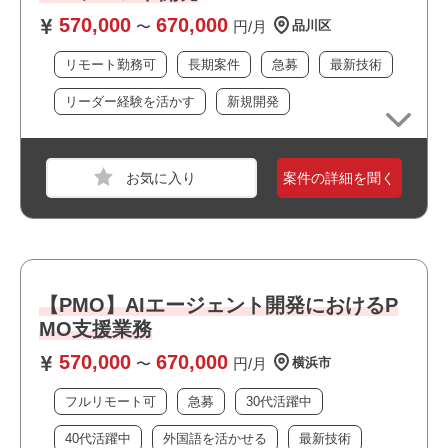
・技術ベンダーとの折衝、窓口経験
570,000
670,000
・クラウドサービス、AIの基礎知識（技術的な会話につい
〜
円/月
品川区
ていけるレベル）
リモート勤務可
長期案件
急募
最新技術
※特定のクラウドサービスやAIツールの種類は問わず広い
知識をお持ちの方、またはある特定の分野に詳しい方
リーダー経験を活かす
新規開発
・技術的な観点に偏らず、コストや事業への影響も踏まえ
たビジネス視点で判断、提案できる方
案件の詳細を聞く
職種
ITコンサルタント
おすすめポイント
業界
電機・精密機械
・フルリモート案件です
・最新技術に携われます
スキル
PowerPoint,Word,Excel,Windows,macOS
・上流工程に携われます
・リーダーポジションを担えます
必須スキル
【PMO】AIエージェント開発におけるP
・当社スタッフの参画実績があります
MO支援業務
・SAP導入経験
・幅広い年齢層の方が活躍しています
・カスタマイジング（コンフィグレーション）設定の理解
570,000
670,000
〜
円/月
横浜市
・画面仕様および主要テーブル構造に関する知見
・設定内容を確認し、設計意図を読み取り説明できる能力
フルリモート可
急募
30代活躍中
40代活躍中
外国語を活かせる
最新技術
※複数ポジションがございますので、得意領域や直近のご