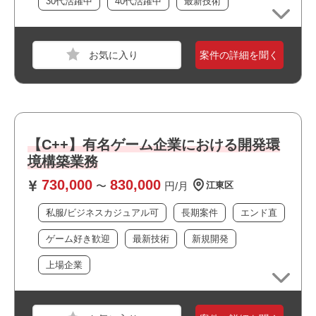
30代活躍中
40代活躍中
最新技術
おすすめポイント
・オフィスは綺麗で快適な環境です
案件の詳細を聞く
職種
iOSエンジニア
・周辺に飲食店や商業施設が多くランチにも便利です
・最新設備の整ったオフィスで働けます
業界
サービス
・最新技術に携われます
スキル
TypeScript,Java,Kotlin,Spring Boot,React
・新規開発に携われます
・大手企業の案件です
必須スキル
・上場企業の案件です
【C++】有名ゲーム企業における開発環
・私服/ビジネスカジュアルでの勤務が可能です
・WEBアプリの開発経験（2年程）
境構築業務
・長期就業が見込める案件です
・Kotlinの実務経験
730,000
830,000
・ゲームが好きな方歓迎！
〜
円/月
江東区
私服/ビジネスカジュアル可
長期案件
エンド直
おすすめポイント
・リモート勤務併用可能です
ゲーム好き歓迎
最新技術
新規開発
・駅近でアクセス良好です
上場企業
・複数路線が利用できアクセス良好です
・最新技術に携われます
職種
システムエンジニア
・運用保守に携われます
・自社サービスに携われます