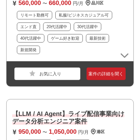
560,000
660,000
業界
サービス
〜
円/月
品川区
スキル
Python,SQL,GitHub,Unity,AWS,GCP,MySQL
リモート勤務可
私服/ビジネスカジュアル可
必須スキル
エンド直
20代活躍中
30代活躍中
・Text-to-SQL / RAG型のAI Agentを自力で実装した経験
40代活躍中
ゲーム好き歓迎
最新技術
・実務レベルのSQL（複雑なJOIN・集計・サブクエリを含
む）
新規開発
・データ構造を読み解き、「AI Agentに何を渡せば正しく
答えるか」を設計できる
※データ基盤をゼロから構築する力までは求めない。
案件の詳細を聞く
構造を理解し、Agent観点でコンテキスト設計ができるこ
と
・LLMの特性理解と対策力
（ハルシネーション、コンテキスト長制約などを理解し、
職種
PMO
精度を担保する具体策を打てる）
業界
不動産・建設・設備
・AI Agent（Claude Code / Cursor 等）を日常業務で使い
【LLM / AI Agent】ライブ配信事業向け
スキル
Google スプレッドシート,Google ドキュメント,
こなしている実績
データ分析エンジニア案件
Googleスライド
950,000
1,050,000
〜
円/月
港区
おすすめポイント
必須スキル