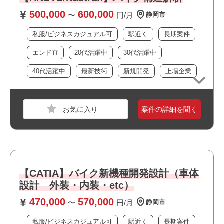
500,000
600,000
必須スキル
〜
円/月
静岡市
・CATIAでの設計実務経験
私服/ビジネスカジュアル可
駅近く
長期案件
・CATIAでの簡易解析経験
・AutoCAD
エンド直
20代活躍中
30代活躍中
・図面作成
40代活躍中
最新技術
新規開発
上場企業
おすすめポイント
案件の詳細を聞く
職種
機械エンジニア
業界
電機・精密機械
スキル
Word,Excel
【CATIA】バイク新機種開発設計（車体
設計 外装・内装・etc）
必須スキル
470,000
570,000
〜
円/月
静岡市
・機械工学系/メカトロ系/電気工学系/電子工学系いずれか
短大卒以上の方
私服/ビジネスカジュアル可
駅近く
長期案件