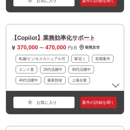
案件の詳細を聞く
職種
組み込み・制御エンジニア
業界
不動産・建設・設備
スキル
JavaScript,C++,Python,MySQL
【Copilot】業務効率化サポート
370,000
470,000
必須スキル
〜
円/月
長岡京市
【下記のいずれかの実務経験】
私服/ビジネスカジュアル可
駅近く
長期案件
・機械学習、AIシステム開発に関わる経験
・Python、C++などの言語を用いた開発・運用経験
エンド直
20代活躍中
30代活躍中
・製品制御や組み込み開発の経験
40代活躍中
最新技術
上場企業
・JavaScriptやMySQLなどを用いたフロント開発の経験
おすすめポイント
案件の詳細を聞く
職種
機械エンジニア
業界
電機・精密機械