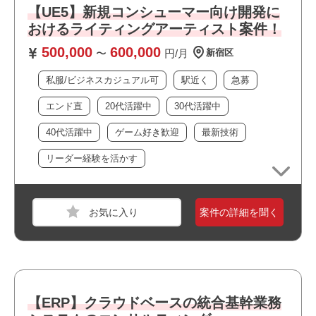
【UE5】新規コンシューマー向け開発に
おけるライティングアーティスト案件！
500,000
600,000
〜
円/月
新宿区
私服/ビジネスカジュアル可
駅近く
急募
エンド直
20代活躍中
30代活躍中
40代活躍中
ゲーム好き歓迎
最新技術
職種
ITコンサルタント
業界
サービス
リーダー経験を活かす
スキル
Oracle
必須スキル
案件の詳細を聞く
・IFS/SAP/Oracle等ERP導入経験2年以上
・ERP標準機能の基本設定、操作、説明ができること
・業務要件と標準機能のギャップ認識・解決案を提案した
経験2年以上
【ERP】クラウドベースの統合基幹業務