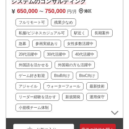
システムのコンサルティング
おすすめポイント
650,000
750,000
・フルリモートかつ長期案件です！
〜
円/月
港区
・ライフワークバランスを重視している方にお勧めの
フルリモート可
残業少なめ
案件です！
職種
ITサポート
私服/ビジネスカジュアル可
駅近く
長期案件
業界
不動産・建設・設備
急募
参画実績あり
女性多数活躍中
スキル
Word,Excel
20代活躍中
30代活躍中
40代活躍中
必須スキル
外国語を活かせる
外国籍の方も活躍中
・Microsoft 365 Copilotを活用した業務支援の経験（もし
くはCopilot導入支援経験）
ゲーム好き歓迎
BtoB向け
BtoC向け
アジャイル
ウォーターフォール
最新技術
おすすめポイント
リーダー経験を活かす
新規開発
運用保守
小規模チーム体制