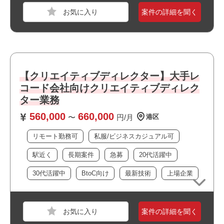
■多様なステークホルダーとのコミュニケーション能力
案件の詳細を聞く
→技術者ではない相手（宣伝・営業・マネジメント）の意
図を汲み取り、専門用語を噛み砕いて説明できる言語化能
力。
■最新のデジタル技術・トレンドへの感度
→「今、SNSで何が流行っているか」「イベントで使える
新しい技術は何か」を常にキャッチアップし、企画に反映
【クリエイティブディレクター】大手レ
させる姿勢。
コード会社向けクリエイティブディレク
■ポートフォリオの提出が可能な方
職種
データ分析エンジニア
ター業務
業界
サービス
560,000
660,000
〜
円/月
港区
おすすめポイント
スキル
Python,SQL,GitHub,Unity,AWS,GCP,MySQL
リモート勤務可
私服/ビジネスカジュアル可
・■リモート併用案件
必須スキル
・■社員食堂有り
駅近く
長期案件
急募
20代活躍中
・■アクセス良好な立地
・Snowflake を用いたDWH設計・実装経験（3年以上）
┗BigQueryなどで大規模データを扱った方も検討可能
30代活躍中
BtoC向け
最新技術
上場企業
・Python / SQL による分析・データ加工の実務経験（合計
4年以上）
・データマート設計・BIツール連携の経験（Sigma、Table
案件の詳細を聞く
au、Looker等）