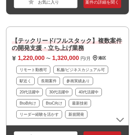
案件の詳細を聞く
・課題設定力および関係者の巻き込みながら計画を遂行す
る実行力
・インフラからバックエンド、フロントエンドまでの広い
実装経験
職種
PM
・コンテナ、CI/CD、マイクロサービス等のモダンな技術
業界
金融
の経験
【テックリード/フルスタック】複数案件
スキル
Python
・RDBでのパフォーマンスを意識したコードを書くことが
の開発支援・立ち上げ業務
できる方
1,220,000
1,320,000
必須スキル
・サーバーサイドをTDD(テスト駆動設計)で書いたことが
〜
円/月
港区
ある方
・PMまたはPMOとしてのプロジェクト推進経験
リモート勤務可
私服/ビジネスカジュアル可
・型のある言語での開発経験
・顧客折衝経験
・プロジェクトの進行管理経験
駅近く
長期案件
参画実績あり
・複数関係者との調整経験
おすすめポイント
20代活躍中
30代活躍中
40代活躍中
・課題管理およびタスク管理経験
・リモート勤務併用可能です
BtoB向け
BtoC向け
最新技術
・駅近でアクセス良好です
おすすめポイント
・オフィスは綺麗で快適な環境です
リーダー経験を活かす
新規開発
・周辺に飲食店や商業施設が多くランチにも便利です
・リモート勤務併用可能です
・上流工程に携われます
・オフィスは綺麗で快適な環境です
・リーダーポジションを担えます
・最新技術に携われます