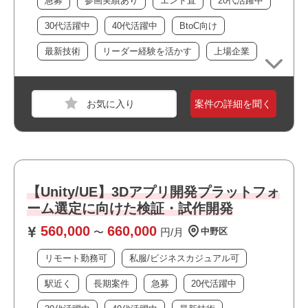
急募
参画実績あり
エンド直
20代活躍中
30代活躍中
40代活躍中
BtoC向け
おすすめポイント
・リモート勤務併用可能です
最新技術
リーダー経験を活かす
上場企業
・駅近でアクセス良好です
・オフィスは綺麗で快適な環境です
・最新技術に携われます
案件の詳細を聞く
・新規開発に携われます
・幅広い年齢層の方が活躍しています
職種
サーバーエンジニア
・選考スピードの速い案件です
業界
コンシューマーゲーム
・ワークライフバランスを大切にできる環境です
・長期就業が見込める案件です
スキル
C++,C#,Python,Jenkins,Git,GitHub,UE4,AWS,GC
【Unity/UE】3Dアプリ開発プラットフォ
P,Windows,macOS,Docker
ーム選定に向けた検証・試作開発
必須スキル
560,000
660,000
〜
円/月
中野区
・開発環境の構築実務経験
・ビルド・CI/CDの理解
リモート勤務可
私服/ビジネスカジュアル可
・Gitの基本操作
駅近く
長期案件
急募
20代活躍中
・UEの理解