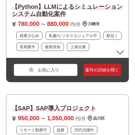
・SAP導入経験
【Python】LLMによるシミュレーション
・FIコンサル経験（AA,GL,AP,AR）
システム自動化案件
※モジュールごとに募集しておりますので、提案時に経験
780,000
880,000
領域をご教示お願いします。
〜
円/月
川崎市
残業少なめ
私服/ビジネスカジュアル可
駅近く
おすすめポイント
長期案件
最新技術
上場企業
・複数路線が利用できアクセス良好です
・上流工程に携われます
職種
社内SE
・上場企業の案件です
案件の詳細を聞く
・長期就業が見込める案件です
業界
不動産・建設・設備
スキル
PowerPoint,Word,Excel
必須スキル
・ヘルプデスクまたは社内SEの1年経験
【SAP】SAP導入プロジェクト
・PCセットアップ／キッティング1年経験
950,000
1,050,000
・ネットワークに関する基礎知識
〜
円/月
品川区
・セキュリティに関する基本的な理解
リモート勤務可
急募
20代活躍中
・ベンダーとのコミュニケーション経験