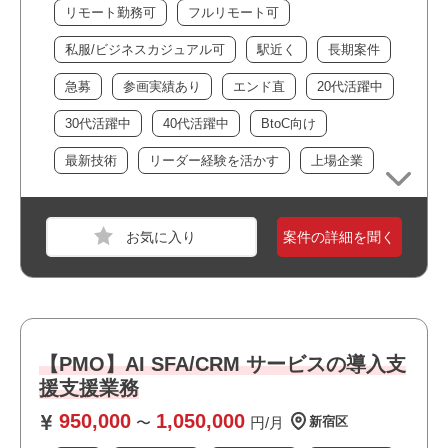
リモート勤務可
フルリモート可
・リモート勤務併用可能です
・システム開発プロジェクトにおけるPM/PMO経験（3年
・フルリモート案件です
以上目安）
私服/ビジネスカジュアル可
駅近く
長期案件
・駅近でアクセス良好です
• 高度なドキュメンテーション能力（WBS、課題管理、議
急募
参画実績あり
エンド直
20代活躍中
・最新技術に携われます
事録等を自律的に作成可能）
・上流工程に携われます
• ステークホルダー間の調整・合意形成経験
30代活躍中
40代活躍中
BtoC向け
・大手企業の案件です
・自社サービスに携われます
・不確実性への耐性があり、AI特有の試行錯誤（PoC）プ
最新技術
リーダー経験を活かす
上場企業
・選考スピードの速い案件です
ロセスを柔軟に管理できる方
・幅広い年齢層の方が活躍しています
・最新のAI技術トレンド（Agentic AI等）への学習意欲が高
・当社スタッフの参画実績があります
い方
案件の詳細を聞く
・私服/ビジネスカジュアルでの勤務が可能です
おすすめポイント
・リモート勤務併用可能です
職種
データベースエンジニア
・上流工程に携われます
・新規開発に携われます
【PMO】AI SFA/CRM サービスの導入支
業界
サービス
・最新技術に携われます
援支援業務
スキル
Python,SQL,GitHub,Unity,AWS,GCP,MySQL
・幅広い年齢層の方が活躍しています
950,000
1,050,000
〜
円/月
新宿区
必須スキル