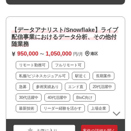
・分析要件のヒアリングと非技術者への説明・可視化アウ
トプット経験
おすすめポイント
【データアナリスト/Snowflake】ライブ
職種
システムエンジニア
配信事業におけるデータ分析、その他付
業界
サービス
随業務
スキル
Windows,macOS
950,000
1,050,000
〜
円/月
港区
必須スキル
リモート勤務可
フルリモート可
・BtoB向けデスクトップアプリの開発経験
私服/ビジネスカジュアル可
駅近く
長期案件
・Electronまたは.NETいずれかでの実務経験
・デスクトップアプリの実装からリリースまで一貫して対
急募
参画実績あり
エンド直
20代活躍中
応した経験
30代活躍中
40代活躍中
BtoC向け
・テックリードやアーキテクトの経験
最新技術
リーダー経験を活かす
上場企業
おすすめポイント
・・即日参画可能
案件の詳細を聞く