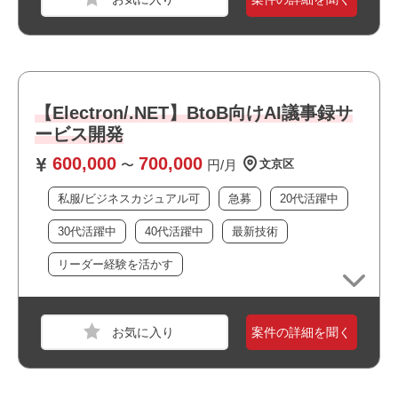
・・技術選定の経験が活かせます
・・コミュニケーションの取りやすい現場です
職種
【ゲーム】3Dデザイナー
業界
コンシューマーゲーム
【Electron/.NET】BtoB向けAI議事録サ
スキル
Autodesk Maya,UE4,Windows,macOS
ービス開発
600,000
700,000
必須スキル
〜
円/月
文京区
・Unreal Engine5環境にてライティング経験がある方
私服/ビジネスカジュアル可
急募
20代活躍中
30代活躍中
40代活躍中
最新技術
おすすめポイント
リーダー経験を活かす
案件の詳細を聞く