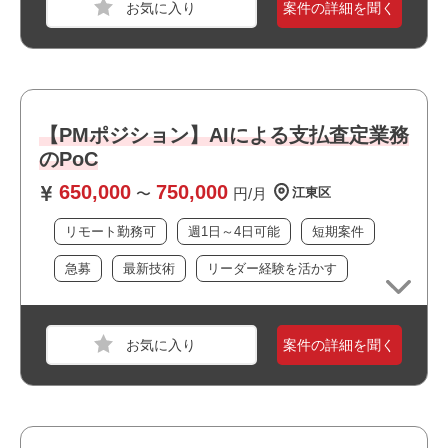
案件の詳細を聞く
職種
WEBデザイナー
・大手企業の案件です
・上流工程に携われます
・新規開発に携われます
業界
PCゲーム
・リーダーポジションを担えます
・当社スタッフの参画実績があります
・選考スピードの速い案件です
スキル
HTML,CSS,JavaScript,Photoshop,Illustrator,CLIP
・長期就業が見込める案件です
・幅広い年齢層の方が活躍しています
STUDIO PAINT,WordPress
・私服/ビジネスカジュアルでの勤務が可能です
・ワークライフバランスを大切にできる環境です
・幅広い年齢層の方が活躍しています
・短期のスポット案件です
【PMポジション】AIによる支払査定業務
必須スキル
のPoC
・Webデザインの経験
650,000
750,000
※特にエンタメ系Webサイトで使用されるようなUIアニ
〜
円/月
江東区
メーションの実装経験
リモート勤務可
週1日～4日可能
短期案件
・Wix、Wordpress等の製品を使ったWebサイト構築経験
（HTML、CSS、JavaScriptで実装した構築経験でも可）
急募
最新技術
リーダー経験を活かす
おすすめポイント
案件の詳細を聞く
・フルリモート案件です
・新規開発に携われます
・運用保守に携われます
・自社サービスに携われます
職種
【ゲーム】3Dデザイナー
・20代が多く活躍しています