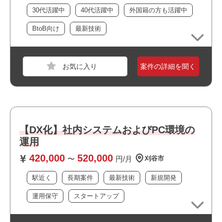
30代活躍中
40代活躍中
外国籍の方も活躍中
おすすめポイント
BtoB向け
最新技術
・駅近でアクセス良好です
・オフィスは綺麗で快適な環境です
・新規開発に携われます
案件の詳細を聞く
・運用保守に携われます
職種
WEBディレクター
・上流工程に携われます
・大手企業の案件です
業界
放送・出版・音楽・芸能
・自社サービスに携われます
スキル
Photoshop,Illustrator
・残業が少なめの環境です
・長期就業が見込める案件です
【DX化】社内システムおよびPC環境の
必須スキル
・私服/ビジネスカジュアルでの勤務が可能です
運用
■Webディレクションまたは制作の実務経験（3年以上）
420,000
520,000
〜
円/月
刈谷市
→ワイヤーフレーム作成、進行管理、品質管理の一連の流
れを理解していること。
駅近く
長期案件
最新技術
新規開発
■高い柔軟性とアドリブ対応力
→「決まった仕様通りに作る」だけでなく、現場の状況変
運用保守
スタートアップ
化や急な要望に対し、代替案を出しながら着地させられる
能力。