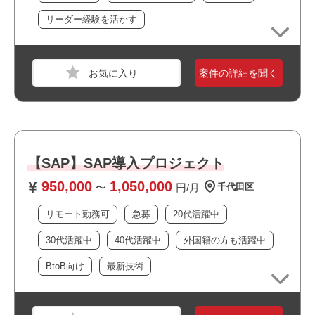
経験を事前にご提示いただけますとスムーズです。
リーダー経験を活かす
おすすめポイント
案件の詳細を聞く
・リモート勤務併用可能です
・複数路線が利用できアクセス良好です
・上流工程に携われます
・BtoB向けのサービスに関われます
職種
システムエンジニア
・長期就業が見込める案件です
・幅広い年齢層の方が活躍しています
業界
サービス
【SAP】SAP導入プロジェクト
・様々な国籍の方が活躍しています
スキル
Go,AWS,GCP,MySQL,Redis
950,000
1,050,000
・女性も多数活躍中です
〜
円/月
千代田区
必須スキル
リモート勤務可
急募
20代活躍中
スキルに関して応募時に〇×の回答をお願いいたします。
30代活躍中
40代活躍中
外国籍の方も活躍中
・大規模システムにおける技術選定などの意志決定に関わ
BtoB向け
最新技術
った経験
・新旧様々なシステムの理解とチームに素早くキャッチア
ップする力