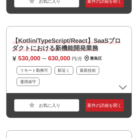
業界
サービス
案件の詳細を聞く
・選考スピードの速い案件です
スキル
Python
必須スキル
・Pythonの実務経験3年以上
【Kotlin/TypeScript/React】SaaSプロ
・LLM関連の案件に参画した経験
ダクトにおける新機能開発業務
530,000
630,000
〜
円/月
豊島区
おすすめポイント
・駅近でアクセス良好です
リモート勤務可
駅近く
最新技術
・周辺に飲食店や商業施設が多くランチにも便利です
運用保守
・最新技術に携われます
・上場企業の案件です
・選考スピードの速い案件です
職種
ITコンサルタント
・ワークライフバランスを大切にできる環境です
案件の詳細を聞く
業界
電機・精密機械
・長期就業が見込める案件です
スキル
PowerPoint,Word,Excel,Windows,macOS
必須スキル