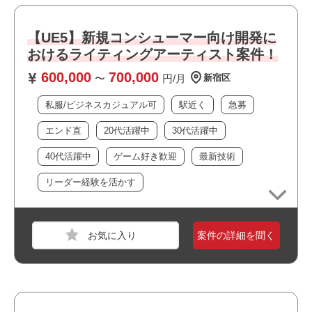
職種
【ゲーム】3Dデザイナー
【UE5】新規コンシューマー向け開発に
業界
コンシューマーゲーム
おけるライティングアーティスト案件！
スキル
Autodesk Maya,UE4,Windows,macOS
600,000
700,000
〜
円/月
新宿区
必須スキル
私服/ビジネスカジュアル可
駅近く
急募
・Unreal Engine5環境にてライティング経験がある方
エンド直
20代活躍中
30代活躍中
40代活躍中
ゲーム好き歓迎
最新技術
おすすめポイント
リーダー経験を活かす
案件の詳細を聞く