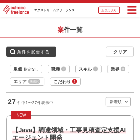
必須スキル
エクストリーム
フリーランス
お気に入り
・スクラッチ開発経験 （Javaでの基幹システム スクラッ
チ開発経験が望ましい）
案件一覧
・要件定義、基本設計など上流工程経験
・顧客と提案型で要件調整、仕様策定を行った経験
条件を変更する
おすすめポイント
・リモート勤務併用可能です
単価
職種
スキル
業界
0
0
0
指定なし
・最新技術に携われます
・新規開発に携われます
エリア
こだわり
未選択
1
・上流工程に携われます
職種
PMO
・リーダーポジションを担えます
27
業界
サービス
・上場企業の案件です
件中
1〜27
件表示中
・ワークライフバランスを大切にできる環境です
スキル
Googleスライド
・長期就業が見込める案件です
NEW
必須スキル
【Java】調達領域・工事見積査定支援AI
・PMOとしての要件整理、進捗管理経験
エージェント開発