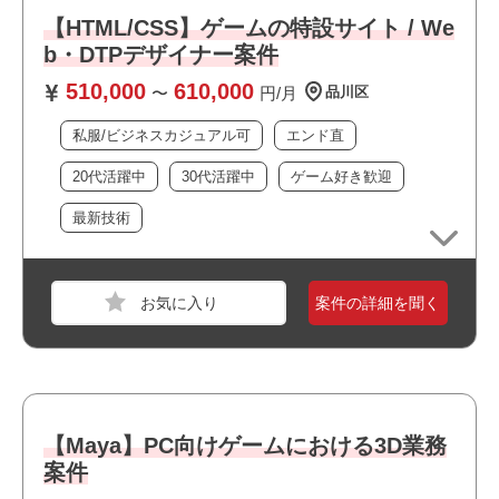
業界
PCゲーム
【HTML/CSS】ゲームの特設サイト / We
スキル
Autodesk Maya,Blender,Zbrush,Substance Paint
b・DTPデザイナー案件
er,UE4,Unity
510,000
610,000
〜
円/月
品川区
必須スキル
私服/ビジネスカジュアル可
エンド直
・コンソールまたはPC向け3Dゲームの開発経験（2年以
上）
20代活躍中
30代活躍中
ゲーム好き歓迎
または映像業界での制作経験（2年以上）
最新技術
おすすめポイント
・フルリモート案件です
案件の詳細を聞く
・新規開発に携われます
・運用保守に携われます
・自社サービスに携われます
・20代が多く活躍しています
・私服/ビジネスカジュアルでの勤務が可能です
【Maya】PC向けゲームにおける3D業務
・ゲームが好きな方歓迎！
案件
職種
データ分析エンジニア