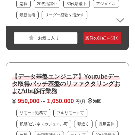
急募
20代活躍中
30代活躍中
アジャイル
・Pythonバッチ開発経験
(スクレイピング系の開発経験があれば意向上がります)
最新技術
リーダー経験を活かす
・dbt, ETLの開発経験
・AWSでの開発経験
・GitHubを利用した開発経験
案件の詳細を聞く
おすすめポイント
・リモート勤務併用可能です
・フルリモート案件です
【データ基盤エンジニア】Youtubeデー
・大手企業の案件です
職種
プログラマ
タ取得バッチ基盤のリファクタリングお
・自社サービスに携われます
業界
電機・精密機械
・当社スタッフの参画実績があります
よびdbt移行業務
・私服/ビジネスカジュアルでの勤務が可能です
スキル
C++,UE4,Unity,UNIX/Linux
950,000
1,050,000
〜
円/月
港区
必須スキル
リモート勤務可
フルリモート可
・ゲームエンジン（Unity, Unreal Engine, Godotいずれ
私服/ビジネスカジュアル可
駅近く
長期案件
か）での開発経験