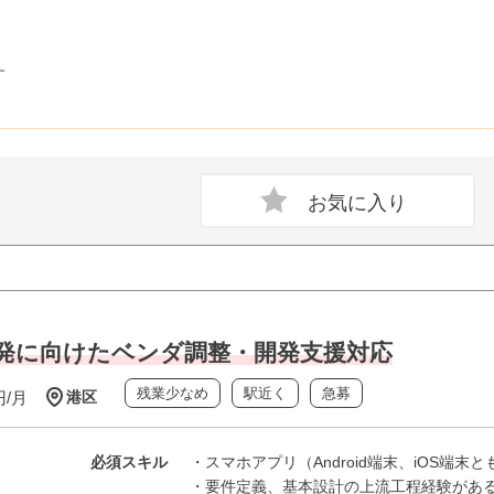
す
開発に向けたベンダ調整・開発支援対応
残業少なめ
駅近く
急募
円/月
港区
必須スキル
・スマホアプリ（Android端末、iOS端
・要件定義、基本設計の上流工程経験があ