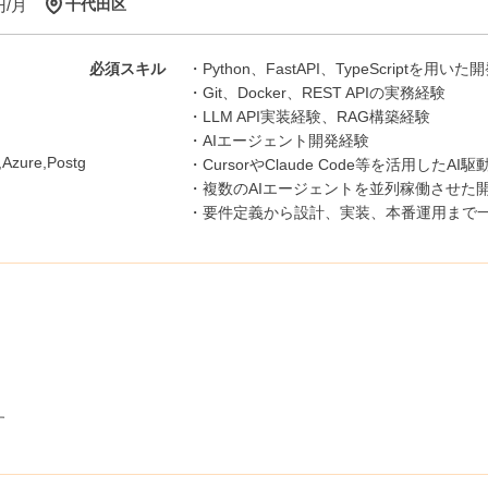
円/月
千代田区
必須スキル
・Python、FastAPI、TypeScriptを用い
・Git、Docker、REST APIの実務経験
・LLM API実装経験、RAG構築経験
・AIエージェント開発経験
,Azure,Postg
・CursorやClaude Code等を活用したAI
・複数のAIエージェントを並列稼働させた
・要件定義から設計、実装、本番運用まで
す