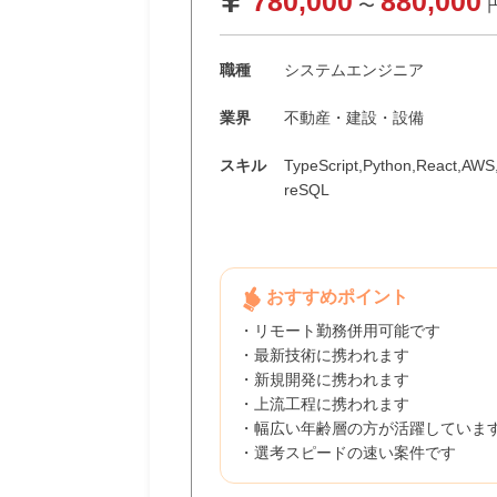
780,000
880,000
〜
職種
システムエンジニア
業界
不動産・建設・設備
スキル
TypeScript,Python,React,AWS
reSQL
おすすめポイント
・リモート勤務併用可能です
・最新技術に携われます
・新規開発に携われます
・上流工程に携われます
・幅広い年齢層の方が活躍していま
・選考スピードの速い案件です