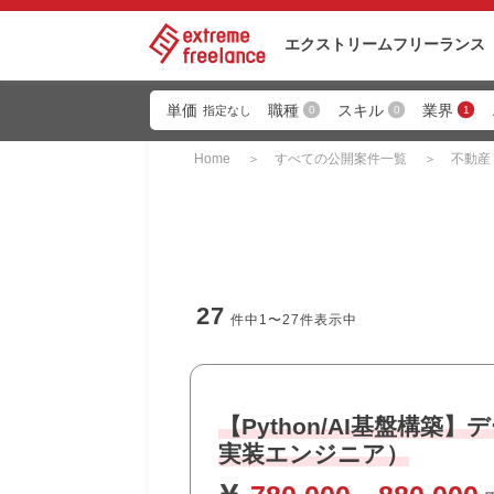
エクストリーム
フリーランス
単価
職種
スキル
業界
0
0
1
指定なし
Home
すべての公開案件一覧
不動産
27
件中
1〜27
件表示中
【Python/AI基盤構
実装エンジニア）