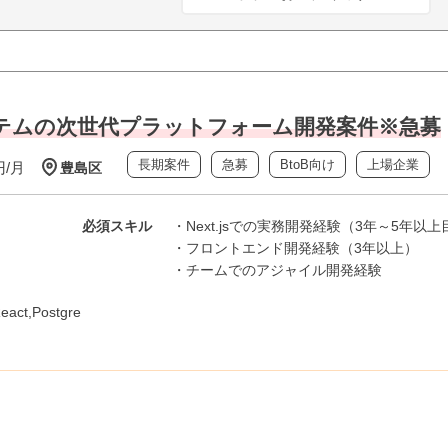
システムの次世代プラットフォーム開発案件※急募
長期案件
急募
BtoB向け
上場企業
円/月
豊島区
必須スキル
・Next.jsでの実務開発経験（3年～5年以
・フロントエンド開発経験（3年以上）
・チームでのアジャイル開発経験
React,Postgre