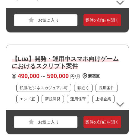
おすすめポイント
職種
【ゲーム】スクリプター
・駅近でアクセス良好です
業界
モバイルゲーム
案件の詳細を聞く
・新規開発に携われます
スキル
Unity,Google スプレッドシート,Google ドキュメ
・運用保守に携われます
ント,Googleスライド
・上場企業の案件です
・長期就業が見込める案件です
必須スキル
・ゲームが好きな方歓迎！
・私服/ビジネスカジュアルでの勤務が可能です
【Lua】開発・運用中スマホ向けゲーム
・ソーシャルゲームのプレイ経験がある方
・女性向けゲームのプレイ経験がある方（媒体問わず）
におけるスクリプト案件
・Excel、Wordの基本的な使用ができる方
490,000
590,000
〜
円/月
新宿区
・Google meetで会議が行える環境の方
私服/ビジネスカジュアル可
駅近く
長期案件
おすすめポイント
エンド直
新規開発
運用保守
上場企業
・フルリモート案件です
・運用保守に携われます
・幅広い年齢層の方が活躍しています
案件の詳細を聞く
・ワークライフバランスを大切にできる環境です
職種
【ゲーム】スクリプター