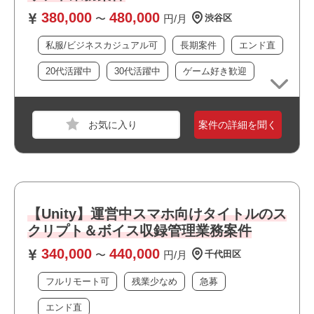
・スクリプト対応をする上でのExcelの基本操作ができる方
380,000
480,000
〜
円/月
渋谷区
・PowerPointを使用した発注資料制作の経験がある方
私服/ビジネスカジュアル可
長期案件
エンド直
・他スタッフを含めたスケジュール管理経験がある方
20代活躍中
30代活躍中
ゲーム好き歓迎
おすすめポイント
職種
【ゲーム】スクリプター
・フルリモート案件です
業界
モバイルゲーム
案件の詳細を聞く
・運用保守に携われます
スキル
PowerPoint,Word,Excel,Google スプレッドシー
・ワークライフバランスを大切にできる環境です
ト,Google ドキュメント,Googleスライド
・私服/ビジネスカジュアルでの勤務が可能です
必須スキル
【Unity】運営中スマホ向けタイトルのス
・Luaでのスクリプト言語、またはプログラム言語の実務
経験が2年以上ある方
クリプト＆ボイス収録管理業務案件
・シナリオスクリプトのデータ作成実務経験が2年以上あ
340,000
440,000
〜
円/月
千代田区
る方
・Officeソフト（Excel、PowerPoint）など、基本的なPC
フルリモート可
残業少なめ
急募
スキルがある方
エンド直