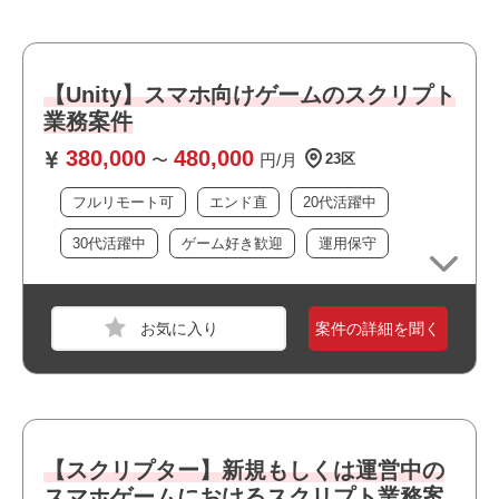
業界
モバイルゲーム
スキル
Git,GitHub,PowerPoint,Word,Excel,Unity,Google
スプレッドシート,Google ドキュメント,Google
【Unity】スマホ向けゲームのスクリプト
スライド
業務案件
必須スキル
380,000
480,000
〜
円/月
23区
・3Dタイトルまたは、Live2DやSpineなど2Dアニメーショ
フルリモート可
エンド直
20代活躍中
ンが豊富なタイトルのスクリプト経験者
・Excelの基本操作ができる方
30代活躍中
ゲーム好き歓迎
運用保守
・ノベルゲーム、ADVゲームが好きな方
・シナリオを読んでキャラクターの気持ちや場面の情景を
理解、想像できる方
案件の詳細を聞く
・キャラ把握が得意な方
おすすめポイント
・・リモート勤務あり（週2日）
・・即日勤務可能
【スクリプター】新規もしくは運営中の
スマホゲームにおけるスクリプト業務案