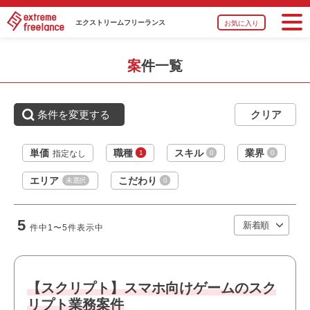
必須スキル
エクストリーム
フリーランス
お気に入り
・ゲーム業界での就業経験が1年以上ある方
・ゲームを作りたいという強い熱意のある方
案件一覧
・基本的なPC操作スキルがある方
おすすめポイント
条件を変更する
・オフィスは綺麗で快適な環境です
・大手企業の案件です
単価
職種
スキル
業界
1
0
0
指定なし
・選考スピードの速い案件です
職種
【ゲーム】スクリプター
エリア
こだわり
未選択
0
業界
モバイルゲーム
スキル
PowerPoint,Word,Excel
5
件中
1〜5
件表示中
必須スキル
・女性向けアプリゲームを楽しく遊んだことがある方
【スクリプト】スマホ向けゲームのスク
・スマートフォンアプリの開発・運営に携わった経験が3
年以上ある方
リプト業務案件