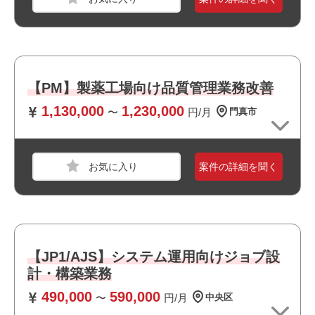
・リモート勤務併用可能です
・運用保守に携われます
職種
システムエンジニア
・長期就業が見込める案件です
業界
サービス
スキル
Windows
【PM】製薬工場向け品質管理業務改善
1,130,000
1,230,000
〜
円/月
門真市
必須スキル
・システム開発経験（3年以上）
・財務会計、管理会計、税務、決算業務、債権債務管理の
案件の詳細を聞く
知見
・仕訳伝票起票、決裁対応等の経理実務経験
おすすめポイント
職種
システムエンジニア
・最新技術に携われます
【JP1/AJS】システム運用向けジョブ設
業界
サービス
・幅広い年齢層の方が活躍しています
計・構築業務
スキル
Windows
・選考スピードの速い案件です
490,000
590,000
〜
円/月
中央区
必須スキル