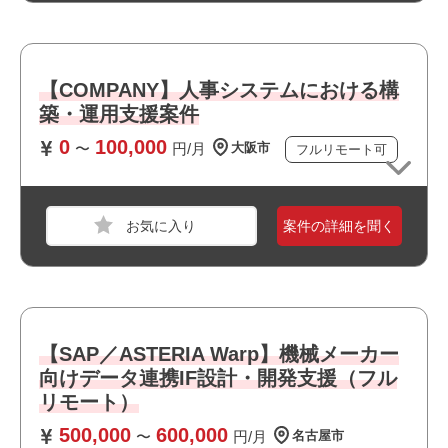
※ASTERIA未経験であればJava開発経験があり何かしらで
データ連携を経験したことがある方
おすすめポイント
【COMPANY】人事システムにおける構
築・運用支援案件
・リモート勤務併用可能です
・フルリモート案件です
職種
インフラエンジニア
0
100,000
〜
円/月
大阪市
フルリモート可
・上流工程に携われます
業界
サービス
・私服/ビジネスカジュアルでの勤務が可能です
スキル
Windows
案件の詳細を聞く
必須スキル
・ロードバランサー構築経験
・ネットワーク/Proxyサーバの知見/構築経験
【SAP／ASTERIA Warp】機械メーカー
おすすめポイント
向けデータ連携IF設計・開発支援（フル
・リモート勤務併用可能です
リモート）
・運用保守に携われます
500,000
600,000
〜
円/月
名古屋市
・最新技術に携われます