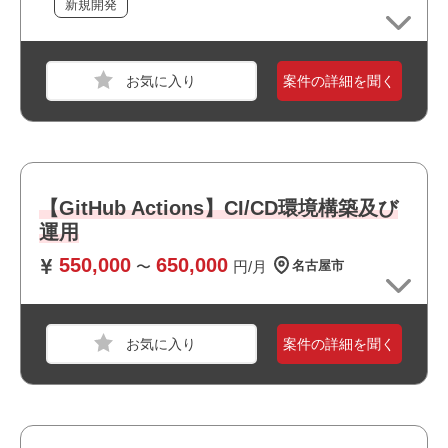
新規開発
必須スキル
・C++でのアプリケーション開発経験（1年以上）
案件の詳細を聞く
おすすめポイント
・駅近でアクセス良好です
・BtoC向けのサービスに関われます
職種
システムエンジニア
・残業が少なめの環境です
【GitHub Actions】CI/CD環境構築及び
業界
運輸・交通・物流・倉庫
運用
スキル
Windows
550,000
650,000
〜
円/月
名古屋市
必須スキル
AS400の知識及び経験
上流工程経験
案件の詳細を聞く
※目安3年以上
おすすめポイント
職種
ITサポート