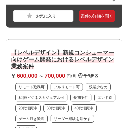
おすすめポイント
案件の詳細を聞く
・フルリモート案件です
職種
プログラマ
・新規開発に携われます
業界
運輸・交通・物流・倉庫
・幅広い年齢層の方が活躍しています
・私服/ビジネスカジュアルでの勤務が可能です
スキル
Windows
・ゲームが好きな方歓迎！
【レベルデザイン】新規コンシューマー
必須スキル
向けゲーム開発におけるレベルデザイン
GitHub Actions
業務案件
QAC、CodeSonarを使用した静的解析（実行手順の確立
600,000
700,000
～）
〜
円/月
千代田区
CI/CD業務に関する知見
リモート勤務可
フルリモート可
残業少なめ
※目安1年以上
私服/ビジネスカジュアル可
長期案件
エンド直
職種
組み込み・制御エンジニア
おすすめポイント
20代活躍中
30代活躍中
40代活躍中
業界
サービス
・大手企業の案件です
ゲーム好き歓迎
リーダー経験を活かす
スキル
C++,Windows,UNIX/Linux
・選考スピードの速い案件です
・長期就業が見込める案件です