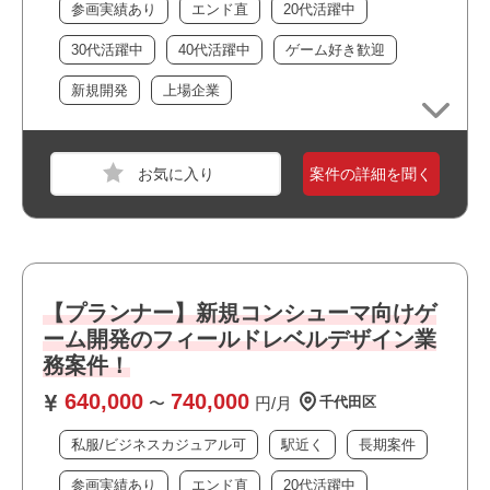
参画実績あり
エンド直
20代活躍中
・大手企業の案件です
・幅広い年齢層の方が活躍しています
必須スキル
30代活躍中
40代活躍中
ゲーム好き歓迎
・私服/ビジネスカジュアルでの勤務が可能です
・オープンワールドレベル上の上物コンテンツのレベルデ
・当社スタッフの参画実績があります
新規開発
上場企業
ザイン経験
・ゲームが好きな方歓迎！
→3Dアクションギミック系
→エネミー配置を伴う3Dバトルコンテンツ（TD）系な
ど
案件の詳細を聞く
・UnrealEngine4/5での開発経験
職種
インフラエンジニア
・BPを使ったギミック等々のモック制作
業界
金融
・仕様書作成経験
スキル
Windows,UNIX/Linux
【プランナー】新規コンシューマ向けゲ
おすすめポイント
必須スキル
ーム開発のフィールドレベルデザイン業
・複数路線が利用できアクセス良好です
・RHELのパッチ適用経験、または設計/構築経験
務案件！
・オフィスは綺麗で快適な環境です
・WebSphere Application Server（WAS）のパッチ適用経
・周辺に飲食店や商業施設が多くランチにも便利です
640,000
740,000
験、または設計/構築経験
〜
円/月
千代田区
・新規開発に携われます
・システム運用/保守業務の実務経験
・大規模なチーム体制です
私服/ビジネスカジュアル可
駅近く
長期案件
・夜間対応可能な方
・上場企業の案件です
参画実績あり
エンド直
20代活躍中
・大手企業の案件です