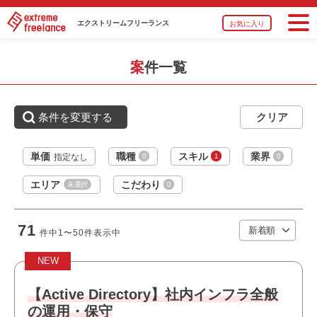
ントOS（7/8/10/11）の運用経験
・PCキッティング、マスターイメージ作成・更新経験
エクストリーム
フリーランス
お気に入り
・Active Directory 運用経験
案件一覧
おすすめポイント
・運用保守に携われます
・選考スピードの速い案件です
条件を変更する
職種
インフラエンジニア
・幅広い年齢層の方が活躍しています
業界
通信
単価
職種
スキル
業界
0
1
0
指定なし
スキル
AWS,Windows
エリア
こだわり
未選択
0
必須スキル
・AWS案件におけるPM,PLまたはPMOのご経験
71
件中
1〜50
件表示中
・顧客折衝、ベンダーコントロールのご経験
・進捗管理、課題管理、品質管理のご経験
NEW
【Active Directory】社内インフラ全般
おすすめポイント
の運用・保守