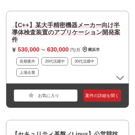
必須スキル
・SHieldWARE（Windows／Linux） または類似製品（ア
【C++】某大手精密機器メーカー向け半
プリケーション制御・ホスト保護・サーバ向けセキュリテ
導体検査装置のアプリケーション開発案
ィ製品） の設計・構築・チューニング経験
件
・Linux環境での実務経験があり、基本的なコマンド操作・
ログ確認・テスト対応を問題なく行える方
530,000
630,000
〜
円/月
横浜市
・単体・結合テスト経験
長期案件
20代活躍中
30代活躍中
職種
インフラエンジニア
上場企業
おすすめポイント
業界
通信
・リモート勤務併用可能です
・上流工程に携われます
スキル
Windows
案件の詳細を聞く
・運用保守に携われます
必須スキル
・選考スピードの速い案件です
・5GSMFまたはUPFの経験（最重要視）
・5Gコアノードの構築、検証経験
・Configチェックやパラメータシート作成の経験
【セキュリティ基盤／Linux】公営競技