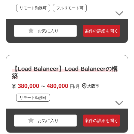
・選考スピードの速い案件です
リモート勤務可
フルリモート可
・幅広い年齢層の方が活躍しています
職種
組み込み・制御エンジニア
業界
電機・精密機械
案件の詳細を聞く
スキル
C,C++,Windows
必須スキル
・C++による開発経験3年以上
・Windows向けアプリケーションの開発経験3年以上
【Load Balancer】Load Balancerの構
・オブジェクト指向での設計経験
築
380,000
480,000
〜
円/月
大阪市
おすすめポイント
リモート勤務可
・オフィスは綺麗で快適な環境です
・最新設備の整ったオフィスで働けます
・最新技術に携われます
職種
インフラエンジニア
・大手企業の案件です
案件の詳細を聞く
業界
サービス
・長期就業が見込める案件です
スキル
Windows,UNIX/Linux