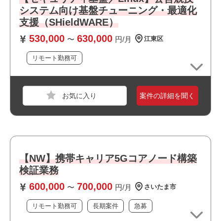
システム向け基盤チューニング・最適化
おすすめポイント
支援（SHieldWARE）
職種
インフラエンジニア
・複数路線が利用できアクセス良好です
530,000
630,000
〜
円/月
江東区
業界
運輸・交通・物流・倉庫
・リモート勤務併用可能です
・最新技術に携われます
スキル
Windows
リモート勤務可
・選考スピードの速い案件です
・長期就業が見込める案件です
必須スキル
・Windowsサーバの構築経験
案件の詳細を聞く
・Windows（Hyper-V含む）やLinuxの設計・構築・テスト
経験
・ネットワーク機器の設計・構築・テスト経験
・シェル・バッチなどのスクリプト作成経験
・日立製品(JP1、HiRDB、OpenTP1）に関する知識・経験
【NW】携帯キャリア5Gコアノード構築
検証業務
職種
インフラエンジニア
おすすめポイント
600,000
700,000
〜
円/月
さいたま市
業界
金融
・大手企業の案件です
・選考スピードの速い案件です
スキル
Windows,UNIX/Linux,Windows Server
リモート勤務可
長期案件
急募
・長期就業が見込める案件です