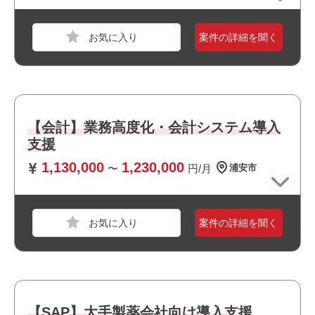
・SAP S/4HANA 販売管理領域（SDモジュール）の導入ま
たは運用保守経験
案件の詳細を聞く
・ベンダー成果物（仕様書、テスト結果等）のレビュー経
験
職種
システムエンジニア
おすすめポイント
【会計】業務高度化・会計システム導入
業界
サービス
・フルリモート案件です
支援
・最新技術に携われます
スキル
Windows
・選考スピードの速い案件です
1,130,000
1,230,000
〜
円/月
浦安市
・幅広い年齢層の方が活躍しています
必須スキル
・ServiceNowを用いた保守運用経験
・ServiceNowの運用業務を一人称で対応可能な方
案件の詳細を聞く
おすすめポイント
・最新技術に携われます
職種
PM
・新規開発に携われます
【SAP】大手製薬会社向け導入支援
業界
運輸・交通・物流・倉庫
・幅広い年齢層の方が活躍しています