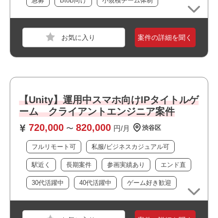
急募
BtoB向け
小規模チーム体制
・データ構造及びアルゴリズムに対する深い理解がある方
・計算量やパフォーマンス観点から最適な処理実装を行う
案件の詳細を聞く
ことができる方
・拡張性や可読性を意識した設計実装ができる方
職種
【ゲーム】プログラマ
業界
モバイルゲーム
おすすめポイント
スキル
GitHub,Unity,Windows,iOS
・フルリモート案件です
【Unity】運用中スマホ向けIPタイトルゲ
・駅近でアクセス良好です
必須スキル
ーム クライアントエンジニア案件
・上場企業の案件です
・商用プロダクトにおけるUnityでのゲームの開発経験があ
720,000
820,000
・大規模なチーム体制です
〜
円/月
渋谷区
る方
・大手企業の案件です
・商用プロダクトにおける企画/
フルリモート可
私服/ビジネスカジュアル可
・残業が少なめの環境です
デザイン、エンジニア複数人でのチーム開発の経験があ
・私服/ビジネスカジュアルでの勤務が可能です
駅近く
長期案件
参画実績あり
エンド直
る方
・長期就業が見込める案件です
・商用プロダクトにおけるグラフィックス領域の開発経験
・ゲームが好きな方歓迎！
30代活躍中
40代活躍中
ゲーム好き歓迎
がある方
・GLSL/HLSL等のシェーダー言語に関する経験がある方