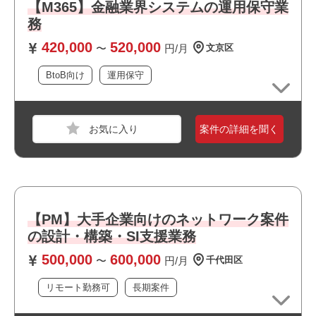
・多拠点ネットワーク案件の経験
【M365】金融業界システムの運用保守業
・ベンダーコントロール経験
務
・スケジュール管理経験 ・顧客との折衝・調整経験
420,000
520,000
・関連チーム、エンドユーザー、機器メーカーなど、関係
〜
円/月
文京区
各所との情報共有・調整・エスカレーションを主体的に行
BtoB向け
運用保守
った経験
・課題抽出、調整、改善提案を主体的に推進した経験
職種
【ゲーム】プログラマ
業界
モバイルゲーム
案件の詳細を聞く
おすすめポイント
スキル
GitHub,Unity,Windows,iOS
・リモート勤務併用可能です
・大手企業の案件です
必須スキル
・選考スピードの速い案件です
・C#に対する深い理解(5年以上のご経験がある方)
・長期就業が見込める案件です
【PM】大手企業向けのネットワーク案件
・Unityでのゲームの開発経験がある方
・企画/デザイン、エンジニア複数人でのチーム開発の経験
の設計・構築・SI支援業務
がある方
500,000
600,000
〜
円/月
千代田区
リモート勤務可
長期案件
職種
プログラマ
おすすめポイント
業界
サービス
・フルリモート案件です