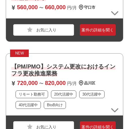
・複数路線が利用できアクセス良好です
560,000
660,000
〜
円/月
守口市
・周辺に飲食店や商業施設が多くランチにも便利です
・リモート勤務併用可能です
・上流工程に携われます
職種
社内SE
・BtoB向けのサービスに関われます
案件の詳細を聞く
・幅広い年齢層の方が活躍しています
業界
放送・出版・音楽・芸能
・選考スピードの速い案件です
スキル
Windows
NEW
必須スキル
【PM/PMO】システム更改におけるイン
・Microsoft365またはGoogleWorkspaceの導入、設計、設
フラ更改推進業務
定経験（3年以上）
・ActiveDirectoryまたは MicrosoftEntraIDの設計、運用経
720,000
820,000
〜
円/月
品川区
験 （3年以上）
・PowerShellなどによる運用自動化ツールの作成経験 （1
リモート勤務可
20代活躍中
30代活躍中
年以上）
・数名規模のチームリード経験、もしくはリーダー候補と
40代活躍中
BtoB向け
しての主体性
職種
インフラエンジニア
業界
運輸・交通・物流・倉庫
案件の詳細を聞く