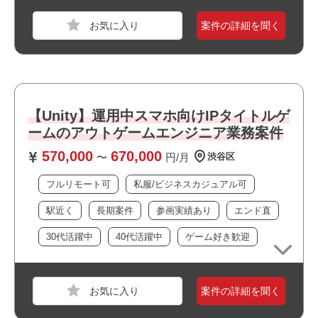
・駅近でアクセス良好です
スキル
Windows
案件の詳細を聞く
・上場企業の案件です
・大規模なチーム体制です
必須スキル
・大手企業の案件です
・COMPANYの実務経験（期間不問）
・残業が少なめの環境です
・私服/ビジネスカジュアルでの勤務が可能です
・長期就業が見込める案件です
【Unity】運用中スマホ向けIPタイトルゲ
おすすめポイント
・ゲームが好きな方歓迎！
ームのアウトゲームエンジニア業務案件
・フルリモート案件です
570,000
670,000
・最新技術に携われます
〜
円/月
渋谷区
・選考スピードの速い案件です
フルリモート可
私服/ビジネスカジュアル可
職種
システムエンジニア
駅近く
長期案件
参画実績あり
エンド直
業界
運輸・交通・物流・倉庫
30代活躍中
40代活躍中
ゲーム好き歓迎
スキル
Java,Windows
必須スキル
案件の詳細を聞く
ASTERIAまたはSAP経験 3年以上