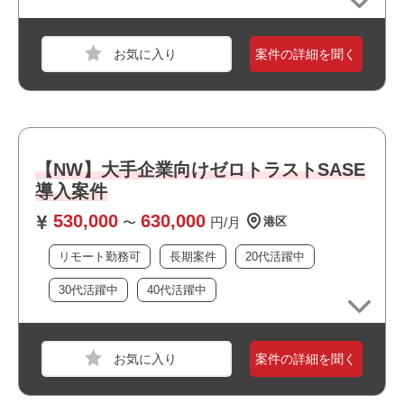
・長期就業が見込める案件です
業界
放送・出版・音楽・芸能
スキル
AWS,Azure,GCP,Vmware,Windows,UNIX/Linux
案件の詳細を聞く
必須スキル
・サーバー環境の設計／構築（Windows/Linux）
・ネットワーク設計・設定（ルーター、ファイアウォー
ル、ロードバランサー等）
【NW】大手企業向けゼロトラストSASE
・ドキュメント作成（設計書、手順書 等）
導入案件
上記、一部でも問題ございません。
530,000
630,000
〜
円/月
港区
職種
システムエンジニア
おすすめポイント
リモート勤務可
長期案件
20代活躍中
業界
保険
・駅近でアクセス良好です
スキル
Java,Windows
30代活躍中
40代活躍中
・運用保守に携われます
・長期就業が見込める案件です
必須スキル
・Javaでのシステム開発経験2年以上
案件の詳細を聞く
・基本設計から単独で業務遂行可能な方
・顧客とのQAやり取りやレビューの経験