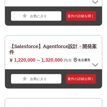
必須スキル
・Windowsサーバの運用保守経験 3年以上
案件の詳細を聞く
・M365、Azureの知見・構築経験
・他ベンダーとの調整・折衝経験
おすすめポイント
【Salesforce】Agentforce設計・開発案
・周辺に飲食店や商業施設が多くランチにも便利です
件
・BtoB向けのサービスに関われます
職種
PM
・選考スピードの速い案件です
1,220,000
1,320,000
〜
円/月
名古屋市
業界
通信
スキル
Windows,Windows Server
必須スキル
案件の詳細を聞く
・ネットワークの設計経験 5年以上
・Cisco製品を中心としたネットワーク設計・構築経験
・ネットワーク機器の設定変更および構築経験
・回線を含むネットワークSI経験