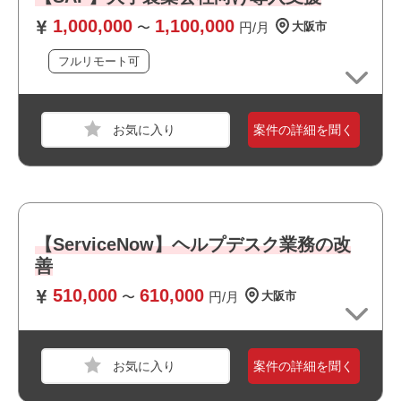
1,000,000
1,100,000
スキル
Windows
〜
円/月
大阪市
フルリモート可
必須スキル
・業務可視化の実務経験（業務プロセス図（As-Is／To-B
e）の作成経験）
案件の詳細を聞く
・自動車業界での実務経験
・パワートレインまたは制御開発に関する知識
おすすめポイント
・リモート勤務併用可能です
職種
システムエンジニア
【ServiceNow】ヘルプデスク業務の改
・上流工程に携われます
善
業界
金融
・大手企業の案件です
・長期就業が見込める案件です
510,000
610,000
スキル
Java,Windows
〜
円/月
大阪市
必須スキル
・基本設計から移行までの開発経験
案件の詳細を聞く
下記スキルのいずれか
・Javaによるバッチ処理の設計・開発経験