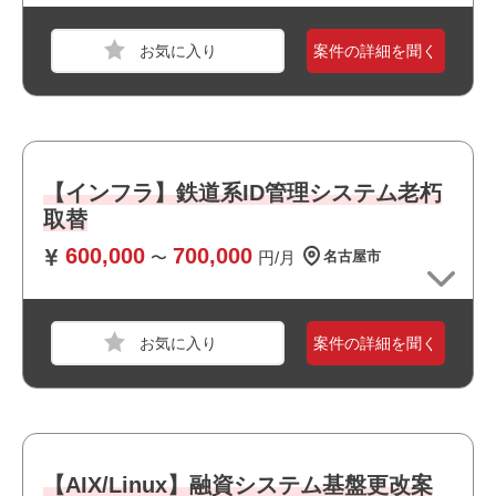
必須スキル
・オンプレミス環境における基盤更改プロジェクト経験
案件の詳細を聞く
・要件定義、基本設計、詳細設計、構築まで一貫して対応
可能な方
・AIX環境の設計・構築経験
・IBM Powerサーバ環境の知見
・Linuxサーバの設計/構築経験
職種
システムエンジニア
【インフラ】鉄道系ID管理システム老朽
・クラスタ製品（PowerHA、CLUSTERPRO等）の経験
取替
業界
運輸・交通・物流・倉庫
600,000
700,000
スキル
Windows
〜
円/月
名古屋市
おすすめポイント
・オフィスは綺麗で快適な環境です
必須スキル
・上流工程に携われます
・ST言語(ストラクチャードテキスト) 1年以上
・BtoB向けのサービスに関われます
案件の詳細を聞く
・幅広い年齢層の方が活躍しています
・長期就業が見込める案件です
おすすめポイント
・小規模なチーム体制です
・上場企業の案件です
職種
PM
【AIX/Linux】融資システム基盤更改案
・選考スピードの速い案件です