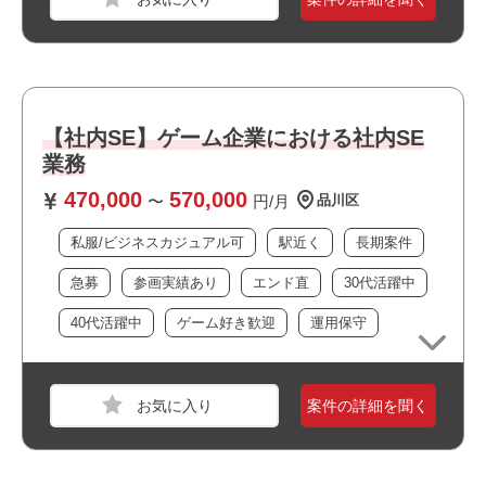
・駅近でアクセス良好です
・オフィスは綺麗で快適な環境です
・周辺に飲食店や商業施設が多くランチにも便利です
職種
【ゲーム】プロモーション
・運用保守に携われます
業界
モバイルゲーム
・大手企業の案件です
【社内SE】ゲーム企業における社内SE
・私服/ビジネスカジュアルでの勤務が可能です
スキル
PowerPoint,Word,Excel,Windows,Google スプレ
業務
・長期就業が見込める案件です
ッドシート,Google ドキュメント,Googleスライ
470,000
570,000
・ゲームが好きな方歓迎！
ド
〜
円/月
品川区
・当社スタッフの参画実績があります
私服/ビジネスカジュアル可
駅近く
長期案件
必須スキル
・Excel（VLOOKUP関数などを使用したデータ集計）、Po
急募
参画実績あり
エンド直
30代活躍中
werPoint（企画書や資料作成）の実務経験
40代活躍中
ゲーム好き歓迎
運用保守
・イベント来場者や取引先と円滑なコミュニケーションを
図れる方
職種
インフラエンジニア
案件の詳細を聞く
業界
運輸・交通・物流・倉庫
おすすめポイント
スキル
Windows,UNIX/Linux
・オフィスは綺麗で快適な環境です
・大手企業の案件です