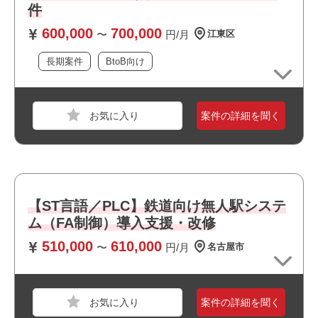
件
業界
サービス
・当社スタッフの参画実績があります
600,000
700,000
スキル
Windows
〜
円/月
江東区
長期案件
BtoB向け
必須スキル
・システム間連携（IF連携）におけるテスト設計またはテ
スト実施経験
案件の詳細を聞く
・基幹システム導入／更改プロジェクト参画経験
・関係者との仕様確認および課題整理の経験
おすすめポイント
・最新技術に携われます
職種
インフラエンジニア
【ST言語／PLC】鉄道向け無人駅システ
・新規開発に携われます
ム（FA制御）導入支援・改修
業界
サービス
・上流工程に携われます
・幅広い年齢層の方が活躍しています
510,000
610,000
スキル
Windows
〜
円/月
名古屋市
必須スキル
・オンサイトでのNW機器設置・交換、トラブルシューテ
案件の詳細を聞く
ィング経験