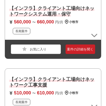
・駅近でアクセス良好です
【インフラ】クライアント工場向けネッ
・自社サービスに携われます
トワークシステム運用・保守
・長期就業が見込める案件です
560,000
660,000
〜
円/月
小牧市
長期案件
職種
インフラエンジニア
業界
サービス
スキル
Windows
案件の詳細を聞く
必須スキル
・ネットワークの設計経験
・ネットワークの構築経験
【インフラ】クライアント工場向けネッ
トワーク工事支援
おすすめポイント
510,000
610,000
・リモート勤務併用可能です
〜
円/月
小牧市
・上流工程に携われます
長期案件
・幅広い年齢層の方が活躍しています
職種
インフラエンジニア