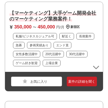
必須スキル
・大規模なチーム体制です
・上場企業の案件です
・サーバー基盤の基本設計～構築経験（3年以上目安）
【マーケティング】大手ゲーム開発会社
・私服/ビジネスカジュアルでの勤務が可能です
・ネットワーク基盤の基本設計～構築経験（3年以上目
のマーケティング業務案件！
・ゲームが好きな方歓迎！
安）
350,000
450,000
〜
円/月
新宿区
おすすめポイント
私服/ビジネスカジュアル可
駅近く
長期案件
・駅近でアクセス良好です
急募
参画実績あり
エンド直
・オフィスは綺麗で快適な環境です
・大規模なチーム体制です
女性多数活躍中
20代活躍中
30代活躍中
職種
システムエンジニア
・長期就業が見込める案件です
ゲーム好き歓迎
上場企業
業界
不動産・建設・設備
スキル
Windows,PostgreSQL
案件の詳細を聞く
必須スキル
ABAP開発経験3年以上
おすすめポイント