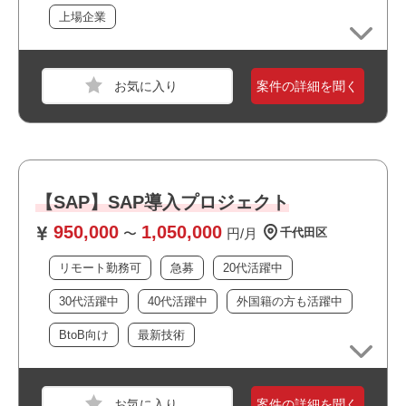
経験を事前にご提示いただけますとスムーズです。
業界
サービス
上場企業
スキル
Windows
おすすめポイント
必須スキル
案件の詳細を聞く
・リモート勤務併用可能です
・GMP等の品質規制環境下での業務経験（製薬、化学、医
・複数路線が利用できアクセス良好です
療機器、食品等）
・上流工程に携われます
・ドキュメント作成スキル（As-Is／To-Beフロー、課題整
・BtoB向けのサービスに関われます
理、経営層向け報告資料作成等）
・長期就業が見込める案件です
・QAまたはQC業務経験（GMP環境であれば業界不問）
・幅広い年齢層の方が活躍しています
【SAP】SAP導入プロジェクト
・様々な国籍の方が活躍しています
職種
システムエンジニア
950,000
1,050,000
・女性も多数活躍中です
〜
円/月
千代田区
おすすめポイント
業界
通信
・最新技術に携われます
リモート勤務可
急募
20代活躍中
スキル
Windows,UNIX/Linux
・新規開発に携われます
30代活躍中
40代活躍中
外国籍の方も活躍中
・幅広い年齢層の方が活躍しています
必須スキル
BtoB向け
最新技術
・JP1の構築経験
おすすめポイント
案件の詳細を聞く