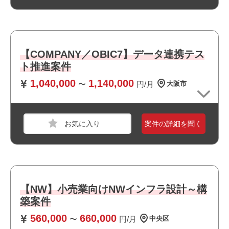
(特にCisco/Fortigate製品の経験は尚可)
おすすめポイント
【COMPANY／OBIC7】データ連携テス
・駅近でアクセス良好です
ト推進案件
・大手企業の案件です
・幅広い年齢層の方が活躍しています
1,040,000
1,140,000
〜
円/月
大阪市
・様々な国籍の方が活躍しています
職種
ITコンサルタント
業界
電機・精密機械
案件の詳細を聞く
スキル
PowerPoint,Word,Excel,Windows,macOS
必須スキル
・SAP導入経験
・カスタマイジング（コンフィグレーション）設定の理解
・画面仕様および主要テーブル構造に関する知見
【NW】小売業向けNWインフラ設計～構
・設定内容を確認し、設計意図を読み取り説明できる能力
築案件
560,000
660,000
職種
PM
〜
円/月
中央区
※複数ポジションがございますので、得意領域や直近のご