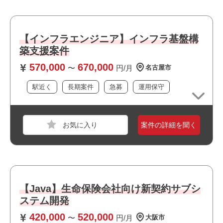
おすすめポイント
職種
システムエンジニア
【インフラエンジニア】インフラ基盤構
・最新技術に携われます
築支援案件
業界
サービス
・上流工程に携われます
・選考スピードの速い案件です
570,000
670,000
スキル
Windows
〜
円/月
名古屋市
駅近く
長期案件
急募
運用保守
必須スキル
・Agentforce経験 ３年以上目安
案件の詳細を聞く
おすすめポイント
・上流工程に携われます
・長期就業が見込める案件です
職種
インフラエンジニア
【Java】生命保険会社向け新契約サブシ
ステム開発
業界
金融
420,000
520,000
スキル
Azure,Windows,Windows Server
〜
円/月
大阪市