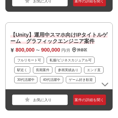
案件の詳細を聞く
おすすめポイント
・フルリモート案件です
・駅近でアクセス良好です
職種
WEBディレクター
・上場企業の案件です
業界
モバイルゲーム
・大規模なチーム体制です
【Unity】運用中スマホ向けIPタイトルゲ
・大手企業の案件です
スキル
Redmine,PowerPoint,Excel,Windows
ーム グラフィックエンジニア案件
・残業が少なめの環境です
800,000
900,000
・私服/ビジネスカジュアルでの勤務が可能です
必須スキル
〜
円/月
渋谷区
・長期就業が見込める案件です
・進行管理、アートの外注管理の実務経験が2年以上ある
フルリモート可
私服/ビジネスカジュアル可
・ゲームが好きな方歓迎！
方
・Googleのサービスやofficeソフトの利用経験がある方
駅近く
長期案件
参画実績あり
エンド直
30代活躍中
40代活躍中
ゲーム好き歓迎
おすすめポイント
・オフィスは綺麗で快適な環境です
職種
インフラエンジニア
・周辺に飲食店や商業施設が多くランチにも便利です
案件の詳細を聞く
業界
運輸・交通・物流・倉庫
・大手企業の案件です
スキル
Windows
・私服/ビジネスカジュアルでの勤務が可能です
・長期就業が見込める案件です