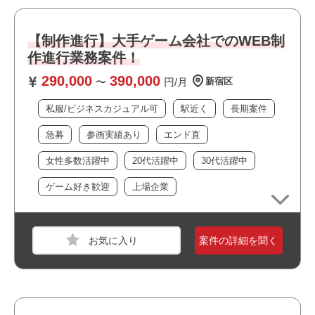
必須スキル
サーバー運用保守経験
【制作進行】大手ゲーム会社でのWEB制
※目安半年～1年以上
作進行業務案件！
290,000
390,000
〜
円/月
新宿区
おすすめポイント
私服/ビジネスカジュアル可
駅近く
長期案件
・大手企業の案件です
・選考スピードの速い案件です
急募
参画実績あり
エンド直
・長期就業が見込める案件です
女性多数活躍中
20代活躍中
30代活躍中
ゲーム好き歓迎
上場企業
案件の詳細を聞く
職種
【ゲーム】プランナー
業界
コンシューマーゲーム
スキル
Autodesk Maya,Autodesk 3ds Max,Substance Pa
inter,Word,Excel,UE4,Windows,Google スプレッ