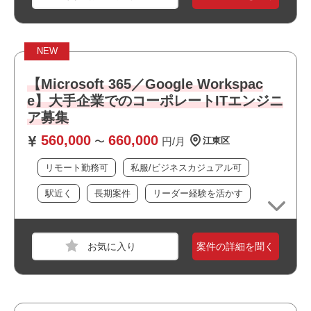
おすすめポイント
スキル
Windows
・リモート勤務併用可能です
必須スキル
・大手企業の案件です
NEW
・リーダーポジションを担えます
・IPネットワークの業務知識と経験がある方
・幅広い年齢層の方が活躍しています
・CCNA相当の資格を有する方
【Microsoft 365／Google Workspac
・運用・保守業務の経験（一人称で業務を遂行できる）が
e】大手企業でのコーポレートITエンジニ
ある方
ア募集
560,000
660,000
〜
円/月
江東区
おすすめポイント
リモート勤務可
私服/ビジネスカジュアル可
・駅近でアクセス良好です
職種
インフラエンジニア
・運用保守に携われます
駅近く
長期案件
リーダー経験を活かす
業界
運輸・交通・物流・倉庫
・長期就業が見込める案件です
スキル
Windows
必須スキル
案件の詳細を聞く
・ネットワーク業務の設計経験
おすすめポイント