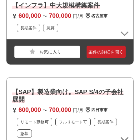
【インフラ】中大規模構築案件
・フルリモート案件です
600,000
700,000
・最新技術に携われます
〜
円/月
名古屋市
・上流工程に携われます
長期案件
急募
・大規模なチーム体制です
・自社サービスに携われます
・選考スピードの速い案件です
・長期就業が見込める案件です
案件の詳細を聞く
職種
【ゲーム】プランナー
【SAP】製造業向け。SAP S/4の子会社
業界
コンシューマーゲーム
展開
スキル
Word,Excel,UE4,Windows,macOS,Google スプレ
600,000
700,000
〜
円/月
四日市市
ッドシート
リモート勤務可
フルリモート可
長期案件
必須スキル
・Unreal Engineでのレベルデザイン経験3年以上
急募