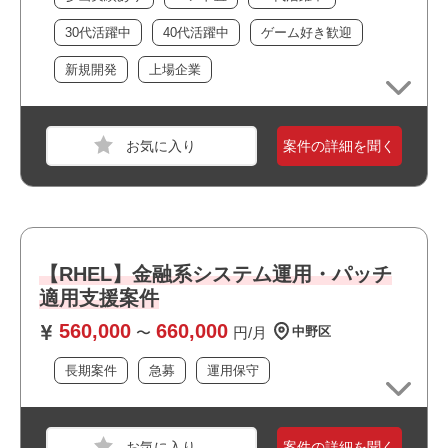
・幅広い年齢層の方が活躍しています
おすすめポイント
30代活躍中
40代活躍中
ゲーム好き歓迎
・私服/ビジネスカジュアルでの勤務が可能です
・複数路線が利用できアクセス良好です
・当社スタッフの参画実績があります
新規開発
上場企業
・運用保守に携われます
・ゲームが好きな方歓迎！
・選考スピードの速い案件です
職種
社内SE
・長期就業が見込める案件です
業界
コンシューマーゲーム
案件の詳細を聞く
スキル
Excel,Windows,macOS
必須スキル
・アカウント管理業務の経験
【RHEL】金融系システム運用・パッチ
各種システムのユーザーID設定、権限設定経験者
・ヘルプデスク業務経験
適用支援案件
（メール、チャット、対面、電話等による問い合わせ対
560,000
660,000
〜
円/月
中野区
応）
・Excelでピボットやlookup関数を用いて、データ集計がで
長期案件
急募
運用保守
きること
おすすめポイント
案件の詳細を聞く