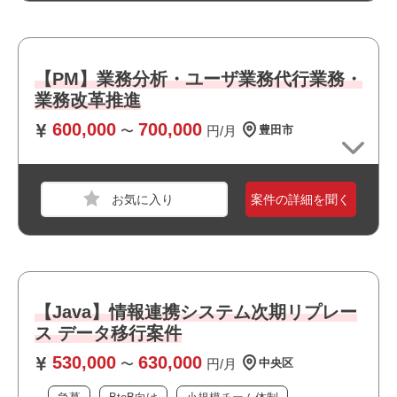
・Windowsツール（BAT、PowerShell、Excelマクロ）を用
いた処理設計/開発経験
【PM】業務分析・ユーザ業務代行業務・
おすすめポイント
業務改革推進
・オフィスは綺麗で快適な環境です
600,000
700,000
〜
円/月
豊田市
・小規模なチーム体制です
・BtoB向けのサービスに関われます
職種
【ゲーム】プログラマ
・選考スピードの速い案件です
業界
モバイルゲーム
案件の詳細を聞く
スキル
GitHub,Unity,Windows,iOS
必須スキル
・企画/デザイン、エンジニア複数人でのチーム開発の経験
【Java】情報連携システム次期リプレー
・企画職やデザイナーと連携しながら開発を推進した経験
・Unityを用いたゲーム開発経験（5年以上）
ス データ移行案件
↳・小規模タイトルにおけるリードエンジニア経験
530,000
630,000
〜
円/月
中央区
・大規模かつ複雑な機能開発において、UnityおよびC
#を用いた開発経験