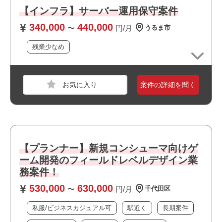
ドシート
【インフラ】サーバー運用保守案件
必須スキル
340,000
440,000
〜
円/月
うるま市
・オープンワールドレベル上の上物コンテンツのレベルデ
残業少なめ
ザイン経験
→3Dアクションギミック系
→エネミー配置を伴う3Dバトルコンテンツ（TD）系な
ど
案件の詳細を聞く
・UnrealEngine4/5での開発経験
・BPを使ったギミック等々のモック制作
・仕様書作成経験
【プランナー】新規コンシューマ向けゲ
おすすめポイント
ーム開発のフィールドレベルデザイン業
・複数路線が利用できアクセス良好です
職種
【ゲーム】プランナー
務案件！
・オフィスは綺麗で快適な環境です
業界
コンシューマーゲーム
・周辺に飲食店や商業施設が多くランチにも便利です
530,000
630,000
〜
円/月
千代田区
・新規開発に携われます
スキル
Autodesk Maya,Autodesk 3ds Max,Substance Pa
・大規模なチーム体制です
inter,Word,Excel,UE4,Windows,Google スプレッ
私服/ビジネスカジュアル可
駅近く
長期案件
・上場企業の案件です
ドシート