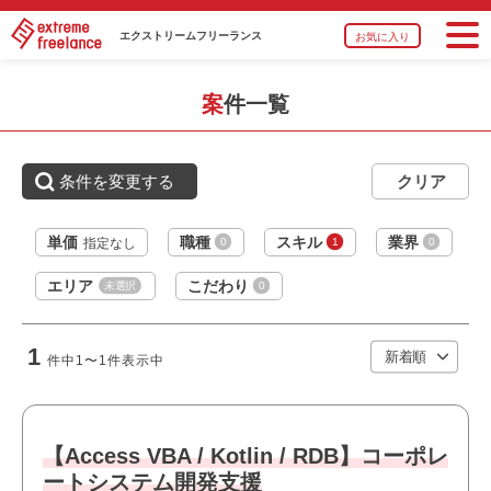
必須スキル
エクストリーム
フリーランス
お気に入り
・Access VBA開発経験
・Webアプリケーション開発経験（3年以上）
・RDBを利用した開発経験
案件一覧
・基本設計経験
条件を変更する
おすすめポイント
・フルリモート案件です
・運用保守に携われます
単価
職種
スキル
業界
0
1
0
指定なし
・新規開発に携われます
エリア
こだわり
未選択
0
・幅広い年齢層の方が活躍しています
・20代が多く活躍しています
・女性も多数活躍中です
1
件中
1〜1
件表示中
・長期就業が見込める案件です
【Access VBA / Kotlin / RDB】コーポレ
ートシステム開発支援