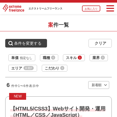
・HTML5/CSS3/jQueryの実務経験（3年以上）
エクストリーム
フリーランス
お気に入り
・Adobe Illustratorの実務経験（2年以上）
・チーム開発・運用の経験（2年以上）
・Gitの実務経験（2年以上）
案件一覧
・下記重視ポイント
└①チーム開発・運用に慣れている方
└②Git管理 （SourceTree、GitHubまたはBacklog等）に
条件を変更する
慣れている方
職種
フロントエンジニア
単価
職種
スキル
業界
0
1
0
指定なし
おすすめポイント
業界
ECサイト
エリア
こだわり
未選択
0
・オフィスは綺麗で快適な環境です
スキル
HTML,HTML5,CSS,JavaScript,PHP,Vue.js,Node.j
・運用保守に携われます
s,AWS,GCP
・私服/ビジネスカジュアルでの勤務が可能です
6
件中
1〜6
件表示中
必須スキル
NEW
・Webサイトのコーディング経験（HTML/CSS/JavaScript/
PHP）
【HTML5/CSS3】Webサイト開発・運用
・フロントエンドのフレームワークに関する知識（現場で
（HTML／CSS／JavaScript）
はVue/Nuxt、Node、webpackなどを使用）