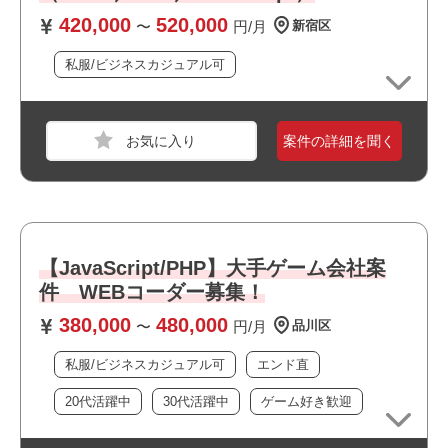
・バックエンド（AWS関連やGCP関連など）の基礎知識が
420,000
520,000
〜
円/月
新宿区
ある、もしくは今後取り組む意欲がある
私服/ビジネスカジュアル可
おすすめポイント
・リモート勤務併用可能です
案件の詳細を聞く
・オフィスは綺麗で快適な環境です
・大手企業の案件です
・私服/ビジネスカジュアルでの勤務が可能です
職種
Webアプリケーションエンジニア
・20代が多く活躍しています
業界
モバイルゲーム
【JavaScript/PHP】大手ゲーム会社案
スキル
HTML5,CSS3,JavaScript,React,Vue.js,Photosho
件 WEBコーダー募集！
p,Figma
380,000
480,000
〜
円/月
品川区
必須スキル
私服/ビジネスカジュアル可
エンド直
・HTML5、CSS3、JavaScript
もしくはTypeScriptを利用した実務経験 3年以上ある方
20代活躍中
30代活躍中
ゲーム好き歓迎
・React / Next.js / Vue.js / Nuxt.js / Svelte / SvelteKitの
いずれかを利用した実務経験 2年以上がある方