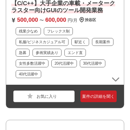
【C/C++】大手企業の車載・メーターク
スキル
HTML,HTML5,CSS,CSS3,JavaScript,Photoshop,
ラスター向けGUIのツール開発業務
Illustrator
500,000
600,000
〜
円/月
渋谷区
必須スキル
・コーディング（HTML・CSS・JavaScript等）の経験（3
残業少なめ
フレックス制
年以上）
私服/ビジネスカジュアル可
駅近く
長期案件
・エンタメコンテンツ（音楽・アニメ・映画など）のWeb
サイトのデザイン実務経験
急募
参画実績あり
エンド直
・UIデザイン等のWEBサイトデザイン経験
・ポートフォリオの提出（ポートフォリオとしてご自身が
女性多数活躍中
20代活躍中
30代活躍中
作成されたURLのご提出を1つ以上お願いいたします。
40代活躍中
（エンタメ系のWEBサイト実績のポートフォリオが必須で
す。））
案件の詳細を聞く
おすすめポイント