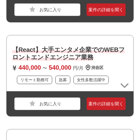
・リモート勤務併用可能です
案件の詳細を聞く
・大手企業の案件です
職種
システムエンジニア
・私服/ビジネスカジュアルでの勤務が可能です
業界
電機・精密機械
スキル
HTML,HTML5,CSS,CSS3,JavaScript,TypeScript,
【React】大手エンタメ企業でのWEBフ
C,C++,C#,Python,React,Backbone,Angular,Vue.j
s,Node.js,Photoshop,Illustrator,XD,Figma,Sketch,
ロントエンドエンジニア業務
Unity,After Effects
440,000
540,000
〜
円/月
渋谷区
必須スキル
リモート勤務可
急募
女性多数活躍中
・C/C++での開発経験（3年以上）
・C#での開発経験（2年以上）
・JavaScriptでの開発経験
案件の詳細を聞く
・画面設計の経験
・Windowsアプリ開発の経験
・HTML、HTML5、CSS、CSS3の知見
職種
WEBデザイナー
業界
放送・出版・音楽・芸能
おすすめポイント