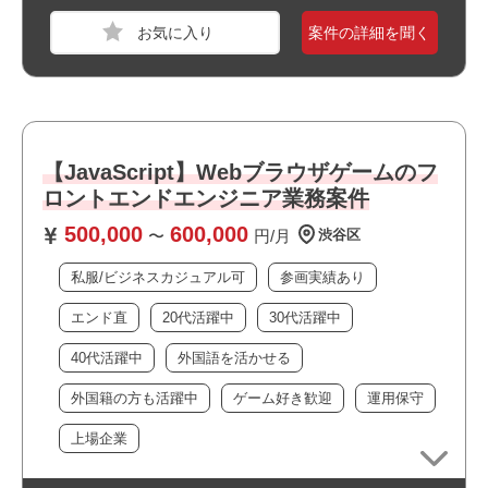
案件の詳細を聞く
おすすめポイント
職種
フロントエンジニア
・複数路線が利用できアクセス良好です
業界
放送・出版・音楽・芸能
・オフィスは綺麗で快適な環境です
・大手企業の案件です
スキル
HTML,HTML5,CSS,CSS3,JavaScript,TypeScript,
【JavaScript】Webブラウザゲームのフ
・選考スピードの速い案件です
C,C++,Python,React,Node.js,AWS,Vmware,Andr
・幅広い年齢層の方が活躍しています
oid OS,iOS
ロントエンドエンジニア業務案件
・私服/ビジネスカジュアルでの勤務が可能です
500,000
600,000
〜
円/月
渋谷区
必須スキル
・長期就業が見込める案件です
・HTML5/CSS3/JavaScript（ES6+）での実務経験（2年以
私服/ビジネスカジュアル可
参画実績あり
上）
エンド直
20代活躍中
30代活躍中
・Reactを使用したアプリケーション開発経験（2年以上）
・Web 標準を前提とした HTML/CSS によるコンテンツと
40代活躍中
外国語を活かせる
ビジュアルの構築の経験
・TypeScript を使ったユーザーインターフェースの構築の
外国籍の方も活躍中
ゲーム好き歓迎
運用保守
経験
上場企業
おすすめポイント