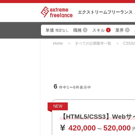
エクストリーム
フリーランス
単価
職種
スキル
業界
0
1
0
指定なし
Home
すべての公開案件一覧
CSS
6
件中
1〜6
件表示中
NEW
【HTML5/CSS3】Webサ
420,000
520,000
〜