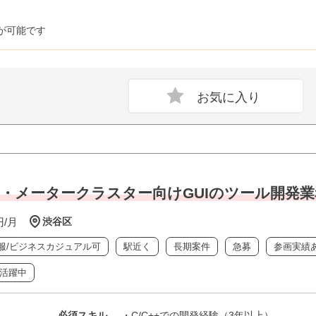
が可能です
車載・メータークラスター向けGUIのツール開発業
円/月
渋谷区
服/ビジネスカジュアル可
駅近く
長期案件
急募
参画実績
代活躍中
必須スキル
・C/C++での開発経験（3年以上）