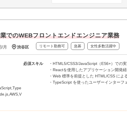
メ企業でのWEBフロントエンドエンジニア業務
リモート勤務可
急募
女性多数活躍中
円/月
渋谷区
必須スキル
・HTML5/CSS3/JavaScript（ES6+
・Reactを使用したアプリケーション開発
・Web 標準を前提とした HTML/CSS
・TypeScript を使ったユーザーインタ
cript,Type
ode.js,AWS,V