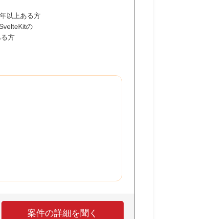
 3年以上ある方
/ SvelteKitの
ある方
案件の詳細を聞く