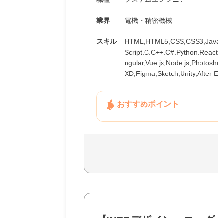
業界
電機・精密機械
スキル
HTML,HTML5,CSS,CSS3,JavaS
Script,C,C++,C#,Python,Reac
ngular,Vue.js,Node.js,Photoshop
XD,Figma,Sketch,Unity,After E
おすすめポイント