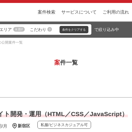
案件検索
サービスについて
ご利用の流れ
エリア
こだわり
未選択
0
3の公開案件一覧
案件一覧
イト開発・運用（HTML／CSS／JavaScript）
私服/ビジネスカジュアル可
円/月
新宿区