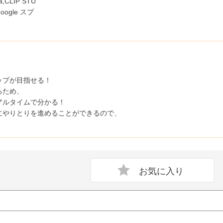
ma,CLIP STU
,Google スプ
ップが目指せる！
るため、
アルタイムで分かる！
にやりとりを進めることができるので、
。