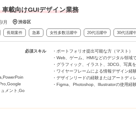
rator】車載向けGUIデザイン業務
円/月
渋谷区
長期案件
急募
女性多数活躍中
20代活躍中
30代活躍
必須スキル
・ポートフォリオ提出可能な方（マスト）
・Web、ゲーム、HMIなどのデジタル領域
・グラフィック、イラスト、3DCG、写真
・ワイヤーフレームによる情報デザイン経
ma,PowerPoin
・デザインリードの経験またはアートディ
 Pro,Google
・Figma、Photoshop、Illustratorの使用
キュメント,Go