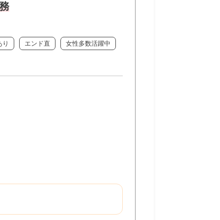
務
あり
エンド直
女性多数活躍中