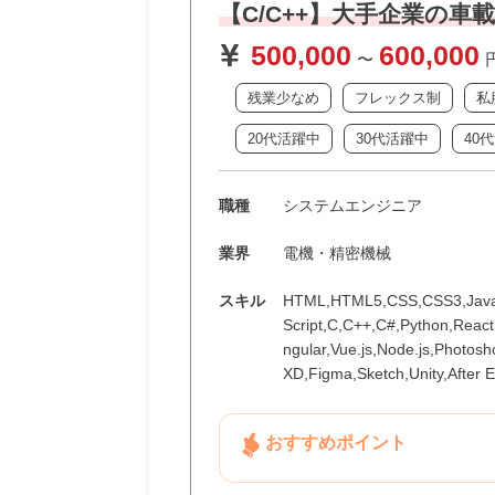
【C/C++】大手企業の
500,000
600,000
〜
残業少なめ
フレックス制
私
20代活躍中
30代活躍中
40
職種
システムエンジニア
業界
電機・精密機械
スキル
HTML,HTML5,CSS,CSS3,JavaS
Script,C,C++,C#,Python,Reac
ngular,Vue.js,Node.js,Photoshop
XD,Figma,Sketch,Unity,After E
おすすめポイント