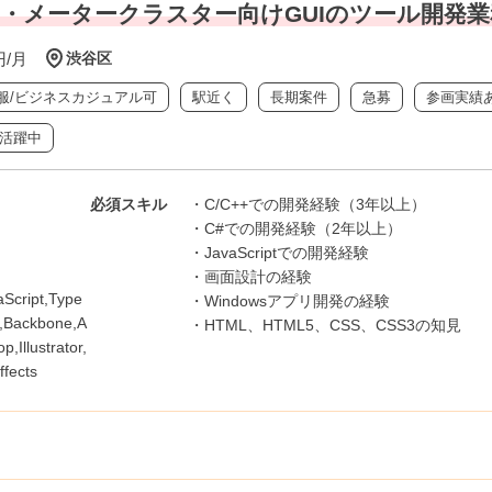
車載・メータークラスター向けGUIのツール開発業
円/月
渋谷区
服/ビジネスカジュアル可
駅近く
長期案件
急募
参画実績
代活躍中
必須スキル
・C/C++での開発経験（3年以上）
・C#での開発経験（2年以上）
・JavaScriptでの開発経験
・画面設計の経験
cript,Type
・Windowsアプリ開発の経験
t,Backbone,A
・HTML、HTML5、CSS、CSS3の知見
,Illustrator,
ffects