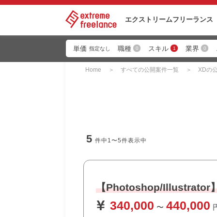
エクストリーム
フリーランス
単価
職種
スキル
業界
0
1
0
指定なし
Home
すべての公開案件一覧
XDの
5
件中
1〜5
件表示中
【Photoshop/Illus
340,000
440,000
〜