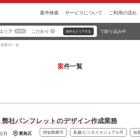
案件検索
サービスについて
ご利用の流れ
エリア
こだわり
未選択
0
公開案件一覧
案件一覧
trator】弊社パンフレットのデザイン作成業務
時短勤務可
私服/ビジネスカジュアル可
短
円/月
豊島区